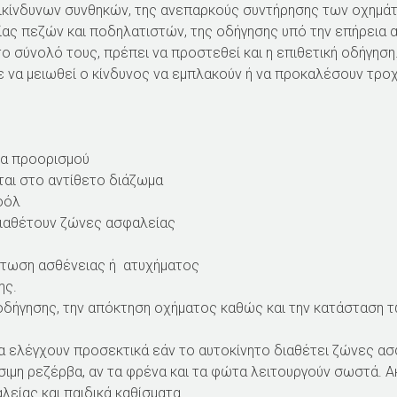
κίνδυνων συνθηκών, της ανεπαρκούς συντήρησης των οχημάτω
ς πεζών και ποδηλατιστών, της οδήγησης υπό την επήρεια α
 σύνολό τους, πρέπει να προστεθεί και η επιθετική οδήγηση
να μειωθεί ο κίνδυνος να εμπλακούν ή να προκαλέσουν τροχα
ρα προορισμού
αι στο αντίθετο διάζωμα
οόλ
διαθέτουν ζώνες ασφαλείας
ίπτωση ασθένειας ή ατυχήματος
ης.
οδήγησης, την απόκτηση οχήματος καθώς και την κατάσταση 
α ελέγχουν προσεκτικά εάν το αυτοκίνητο διαθέτει ζώνες ασφ
σιμη ρεζέρβα, αν τα φρένα και τα φώτα λειτουργούν σωστά. Α
είας και παιδικά καθίσματα.