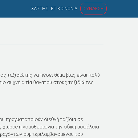
ΧΑΡΤΗΣ
ΕΠΙΚΟΙΝΩΝΙΑ
ΣΥΝΔΕΣΗ
Δ
Ε
Υ
Τ
Ε
Ρ
ος ταξιδιώτης να πέσει θύμα βίας είναι πολύ
Ε
πιο συχνή αιτία θανάτου στους ταξιδιώτες.
Ύ
Ο
Ν
Μ
ου πραγματοποιούν διεθνή ταξίδια σε
ς χώρες η νομοθεσία για την οδική ασφάλεια
Ε
 παραγόντων συμπεριλαμβανομένου του
Ν