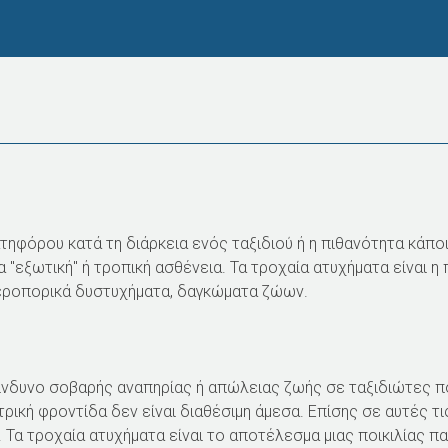
Παράκαμψη
προς
το
κυρίως
περιεχόμενο
τηφόρου κατά τη διάρκεια ενός ταξιδιού ή η πιθανότητα κάποι
"εξωτική" ή τροπική ασθένεια. Τα τροχαία ατυχήματα είναι η 
 αεροπορικά δυστυχήματα, δαγκώματα ζώων.
ίνδυνο σοβαρής αναπηρίας ή απώλειας ζωής σε ταξιδιώτες π
κή φροντίδα δεν είναι διαθέσιμη άμεσα. Επίσης σε αυτές τι
. Τα τροχαία ατυχήματα είναι το αποτέλεσμα μιας ποικιλίας