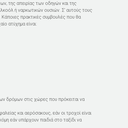
ν, της απειρίας των οδηγών και της
Ο
λκοόλ ή ναρκωτικών ουσιών. Σ' αυτούς τους
. Κάποιες πρακτικές συμβουλές που θα
Ύ
ίο ατύχημα είναι:
των δρόμων στις χώρες που πρόκειται να
αλείας και αερόσακους, εάν οι τροχοί είναι
κόμη εάν υπάρχουν παιδιά στο ταξίδι να