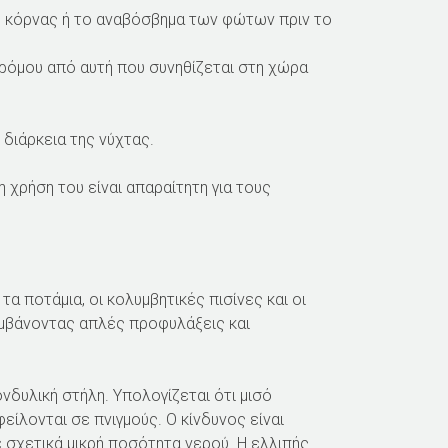
η κόρνας ή το αναβόσβημα των φώτων πριν το
δρόμου από αυτή που συνηθίζεται στη χώρα
 διάρκεια της νύχτας.
 χρήση του είναι απαραίτητη για τους
α ποτάμια, οι κολυμβητικές πισίνες και οι
αμβάνοντας απλές προφυλάξεις και
πονδυλική στήλη. Υπολογίζεται ότι μισό
είλονται σε πνιγμούς. Ο κίνδυνος είναι
ε σχετικά μικρή ποσότητα νερού. Η ελλιπής