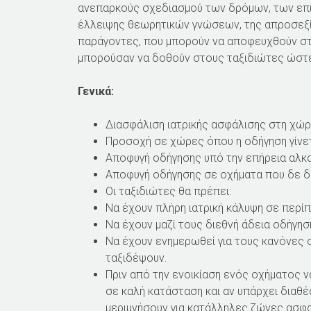
ανεπαρκούς σχεδιασμού των δρόμων, των επι
έλλειψης θεωρητικών γνώσεων, της απροσεξία
παράγοντες, που μπορούν να αποφευχθούν στο
μπορούσαν να δοθούν στους ταξιδιώτες ώστε 
Γενικά:
Διασφάλιση ιατρικής ασφάλισης στη χώ
Προσοχή σε χώρες όπου η οδήγηση γίνετ
Αποφυγή οδήγησης υπό την επήρεια αλκ
Αποφυγή οδήγησης σε οχήματα που δε 
Οι ταξιδιώτες θα πρέπει:
Να έχουν πλήρη ιατρική κάλυψη σε περ
Να έχουν μαζί τους διεθνή άδεια οδήγησ
Να έχουν ενημερωθεί για τους κανόνες 
ταξιδέψουν.
Πριν από την ενοικίαση ενός οχήματος ν
σε καλή κατάσταση και αν υπάρχει διαθέ
μεριμνήσουν για κατάλληλες ζώνες ασφαλ